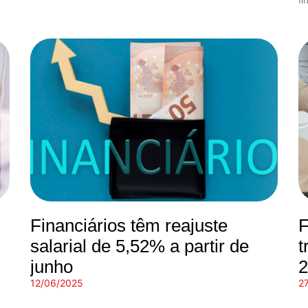
Financiários têm reajuste
F
salarial de 5,52% a partir de
t
junho
2
12/06/2025
2