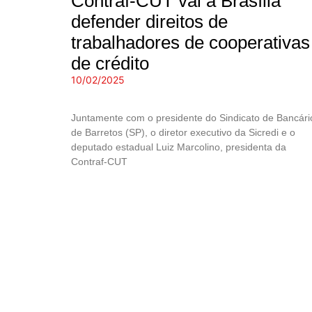
Contraf-CUT vai a Brasília
defender direitos de
trabalhadores de cooperativas
de crédito
10/02/2025
Juntamente com o presidente do Sindicato de Bancári
de Barretos (SP), o diretor executivo da Sicredi e o
deputado estadual Luiz Marcolino, presidenta da
Contraf-CUT