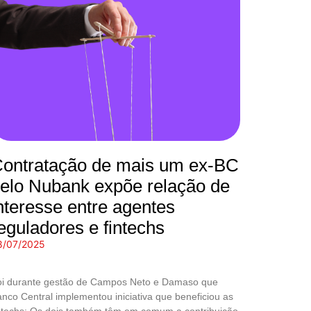
ontratação de mais um ex-BC
elo Nubank expõe relação de
nteresse entre agentes
eguladores e fintechs
8/07/2025
oi durante gestão de Campos Neto e Damaso que
nco Central implementou iniciativa que beneficiou as
ntechs; Os dois também têm em comum a contribuição