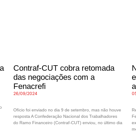
ra
Contraf-CUT cobra retomada
N
das negociações com a
e
Fenacrefi
a
26/09/2024
0
o
Ofício foi enviado no dia 9 de setembro, mas não houve
Re
resposta A Confederação Nacional dos Trabalhadores
Fe
do Ramo Financeiro (Contraf-CUT) enviou, no último dia
ex
me