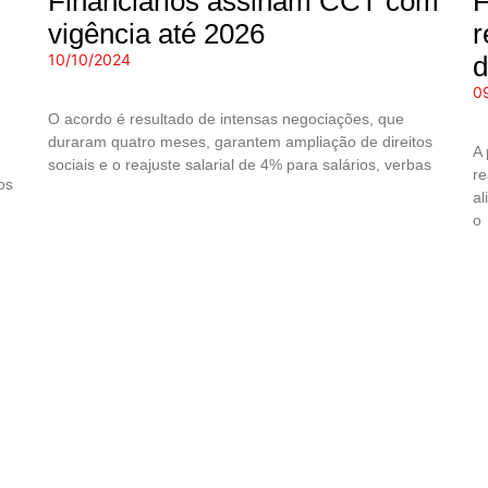
Financiários assinam CCT com
F
vigência até 2026
r
10/10/2024
d
0
O acordo é resultado de intensas negociações, que
duraram quatro meses, garantem ampliação de direitos
A 
sociais e o reajuste salarial de 4% para salários, verbas
re
os
al
o