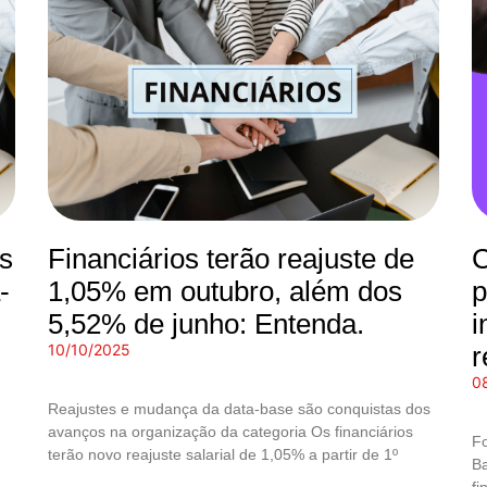
os
Financiários terão reajuste de
C
-
1,05% em outubro, além dos
p
5,52% de junho: Entenda.
i
10/10/2025
r
0
Reajustes e mudança da data-base são conquistas dos
avanços na organização da categoria Os financiários
F
terão novo reajuste salarial de 1,05% a partir de 1º
Ba
fi