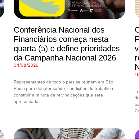
Conferência Nacional dos
C
Financiários começa nesta
F
quarta (5) e define prioridades
v
da Campanha Nacional 2026
r
04/08/2026
N
1
Representantes de todo o país se reúnem em São
Paulo para debater saúde, condições de trabalho e
Tr
construir a minuta de reivindicações que será
de
apresentada
ba
C