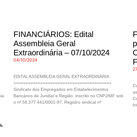
FINANCIÁRIOS: Edital
F
Assembleia Geral
p
Extraordinária – 07/10/2024
C
04/10/2024
F
2
EDITAL ASSEMBLEIA GERAL EXTRAORDINÁRIA
========================================
Co
Sindicato dos Empregados em Estabelecimentos
as
ia
Bancários de Jundiaí e Região, inscrito no CNPJ/MF sob
Co
o nº 58.377.441/0001-97, Registro sindical nº
In