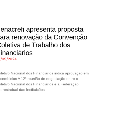
enacrefi apresenta proposta
ara renovação da Convenção
oletiva de Trabalho dos
inanciários
7/09/2024
letivo Nacional dos Financiários indica aprovação em
sembleias A 12ª reunião de negociação entre o
letivo Nacional dos Financiários e a Federação
terestadual das Instituições