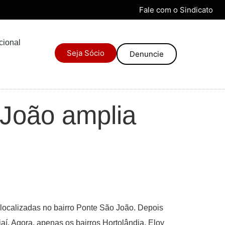
Fale com o Sindicato
ucional
Seja Sócio
Denuncie
João amplia
 localizadas no bairro Ponte São João. Depois
í. Agora, apenas os bairros Hortolândia, Eloy