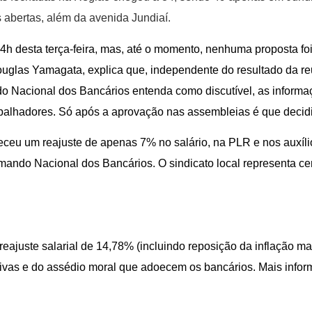
abertas, além da avenida Jundiaí.
4h desta terça-feira, mas, até o momento, nenhuma proposta fo
oug
l
as Yamagata, explica que, independente do resultado da re
do
N
acional dos Bancários entenda como discutível, as inform
balhadores. Só após a aprovação nas assembleias é que
decid
ereceu um
reajuste de apenas 7% no salário, na PLR e nos auxíli
mando
N
acional
dos Bancários
. O sindicato local representa c
reajuste salarial de 14,78% (incluindo reposição da inflação m
ivas e do assédio moral que adoecem os bancários. Mais inform