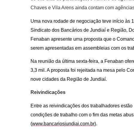
Chaves e Vila Arens ainda contam com agências 
Uma nova rodade de negociação teve início às 1
Sindicato dos Bancários de Jundiaí e Região, D
Fenaban apresente uma proposta que o
C
oman
serem apresentadas em assembleias com os tra
Na reunião da última sexta-feira, a Fenaban of
3,3 mil. A proposta foi rejeita
da
na mesa pelo
C
o
nove cidades da Região de Jundiaí.
Reivindicações
Entre as reivindicações dos trabalhadores estão 
condições de trabalho com o fim das metas abus
(
www.bancariosjundiai.com.br
).