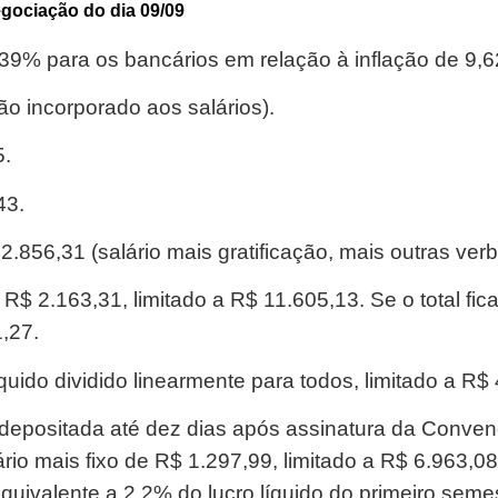
negociação
do dia 09/09
39% para os bancários em relação à inflação de 9,6
o incorporado aos salários).
5.
43.
2.856,31 (salário mais gratificação, mais outras verb
$ 2.163,31, limitado a R$ 11.605,13. Se o total fica
1,27.
quido dividido linearmente para todos, limitado a R$
depositada até dez dias após assinatura da Convenç
io mais fixo de R$ 1.297,99, limitado a R$ 6.963,08 
equivalente a 2,2% do lucro líquido do primeiro seme