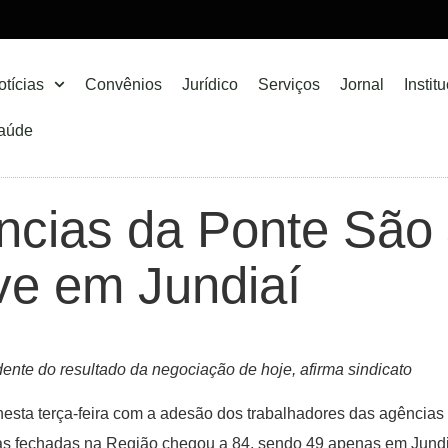
otícias
Convênios
Jurídico
Serviços
Jornal
Instit
aúde
ncias da Ponte São 
ve em Jundiaí
dente do resultado da negociação de hoje, afirma sindicato
nesta terça-feira com a adesão dos trabalhadores das agências
ias fechadas na Região chegou a 84, sendo 49 apenas em Jundia