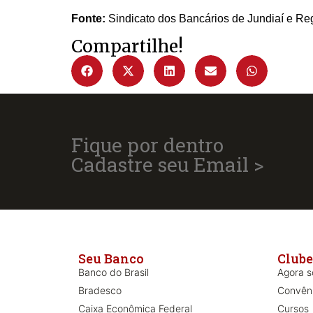
Fonte:
Sindicato dos Bancários de Jundiaí e Re
Compartilhe!
Fique por dentro
Cadastre seu Email >
Seu Banco
Clube
Banco do Brasil
Agora só
Bradesco
Convên
Caixa Econômica Federal
Cursos