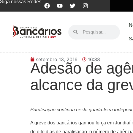
Siga nossas Redes
N
S
setembro 13, 2016
16:38
Adesão de agê
alcance da gre
Paralisação continua nesta quarta-feira indepen
A greve dos bancários ganhou força em Jundiaí 
de oito dias de paralisação, o número de agênc