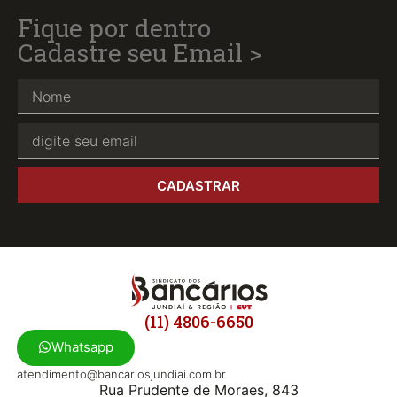
Fique por dentro
Cadastre seu Email >
CADASTRAR
(11) 4806-6650
Whatsapp
atendimento@bancariosjundiai.com.br
Rua Prudente de Moraes, 843