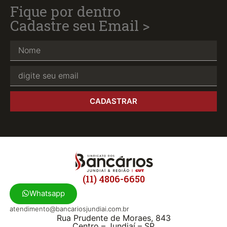
Fique por dentro
Cadastre seu Email >
CADASTRAR
(11) 4806-6650
Whatsapp
atendimento@bancariosjundiai.com.br
Rua Prudente de Moraes, 843
Centro – Jundiaí – SP