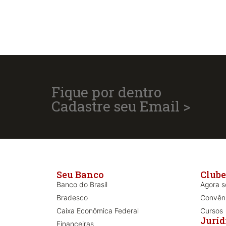
Fique por dentro
Cadastre seu Email >
Seu Banco
Clube
Banco do Brasil
Agora só
Bradesco
Convên
Caixa Econômica Federal
Cursos
Juríd
Financeiras