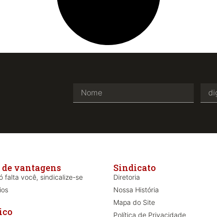
 de vantagens
Sindicato
 falta você, sindicalize-se
Diretoria
ios
Nossa História
Mapa do Site
ico
Política de Privacidade