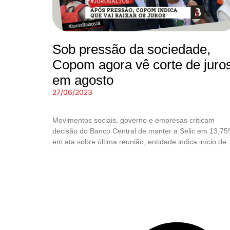
Sob pressão da sociedade,
Copom agora vê corte de juro
em agosto
27/06/2023
Movimentos sociais, governo e empresas criticam
decisão do Banco Central de manter a Selic em 13,75
em ata sobre última reunião, entidade indica início de