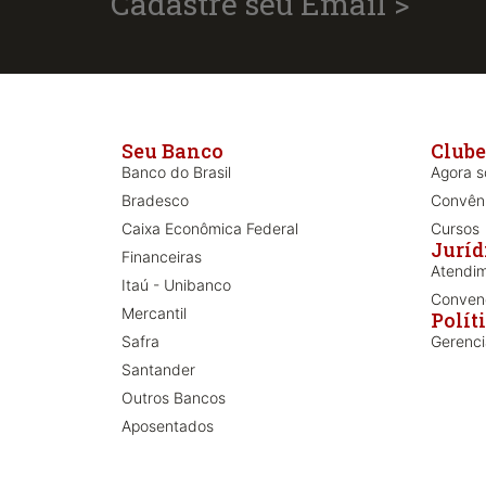
Cadastre seu Email >
Seu Banco
Clube
Banco do Brasil
Agora só
Bradesco
Convên
Caixa Econômica Federal
Cursos
Juríd
Financeiras
Atendim
Itaú - Unibanco
Convenç
Mercantil
Polít
Safra
Gerenc
Santander
Outros Bancos
Aposentados