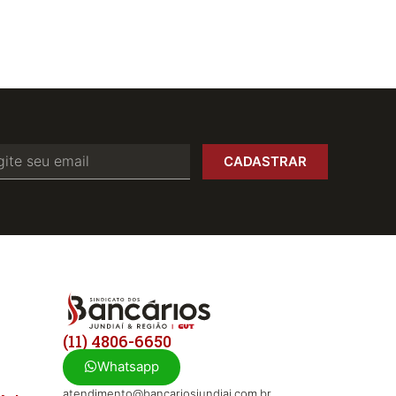
CADASTRAR
(11) 4806-6650
Whatsapp
atendimento@bancariosjundiai.com.br