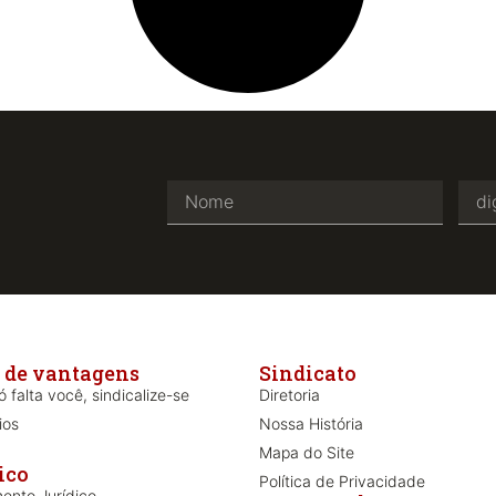
 de vantagens
Sindicato
 falta você, sindicalize-se
Diretoria
ios
Nossa História
Mapa do Site
ico
Política de Privacidade
ento Jurídico