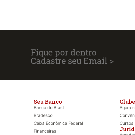
Fique por dentro
Cadastre seu Email >
Seu Banco
Clube
Banco do Brasil
Agora só
Bradesco
Convên
Caixa Econômica Federal
Cursos
Juríd
Financeiras
Atendim