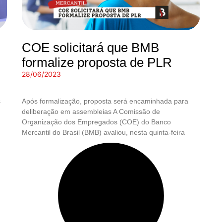
COE solicitará que BMB
formalize proposta de PLR
28/06/2023
s
Após formalização, proposta será encaminhada para
deliberação em assembleias A Comissão de
Organização dos Empregados (COE) do Banco
Mercantil do Brasil (BMB) avaliou, nesta quinta-feira