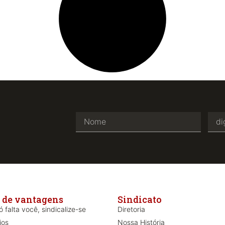
 de vantagens
Sindicato
 falta você, sindicalize-se
Diretoria
ios
Nossa História