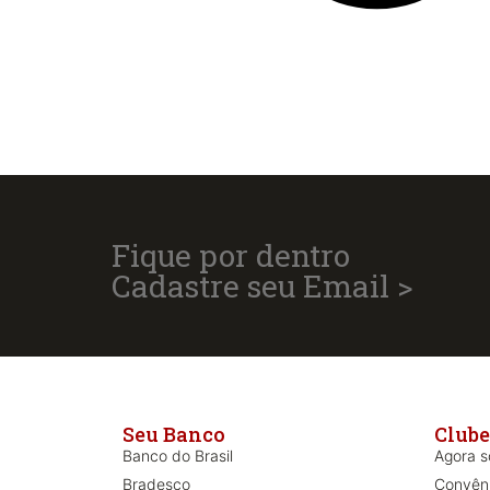
Fique por dentro
Cadastre seu Email >
Seu Banco
Clube
Banco do Brasil
Agora só
Bradesco
Convên