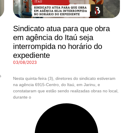
Sindicato atua para que obra
em agência do Itaú seja
interrompida no horário do
expediente
03/08/2023
s
Nesta quinta-feira (3), diretores do sindicato estiveram
na agência 6915-Centro, do Itaú, em Jarinu, e
constataram que estão sendo realizadas obras no local,
durante o