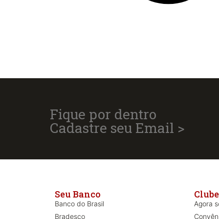
Fique por dentro
Cadastre seu Email >
Seu Banco
Clube
Banco do Brasil
Agora só
Bradesco
Convên