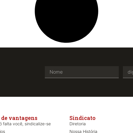
 de vantagens
Sindicato
 falta você, sindicalize-se
Diretoria
ios
Nossa História