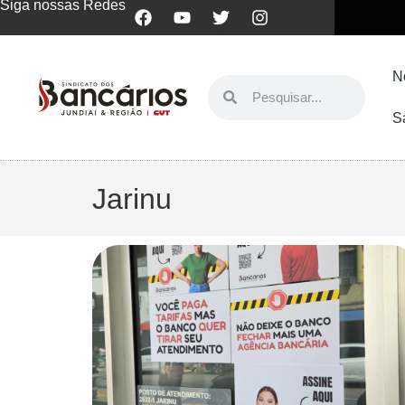
Siga nossas Redes
N
S
Jarinu