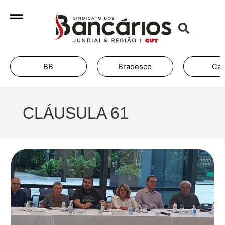
BB
Bradesco
Cai
CLÁUSULA 61