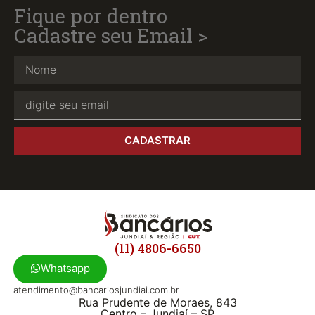
Fique por dentro
Cadastre seu Email >
CADASTRAR
(11) 4806-6650
Whatsapp
atendimento@bancariosjundiai.com.br
Rua Prudente de Moraes, 843
Centro – Jundiaí – SP