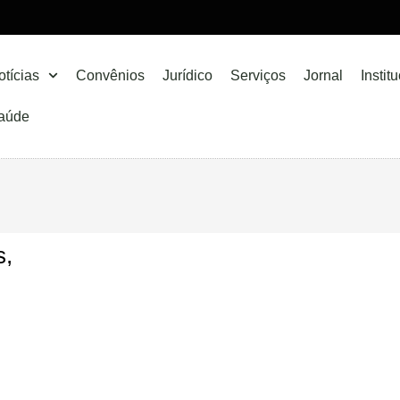
otícias
Convênios
Jurídico
Serviços
Jornal
Instit
aúde
s,