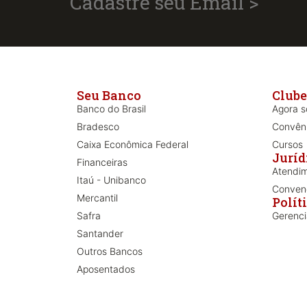
Cadastre seu Email >
Seu Banco
Clube
Banco do Brasil
Agora só
Bradesco
Convên
Caixa Econômica Federal
Cursos
Juríd
Financeiras
Atendim
Itaú - Unibanco
Convenç
Mercantil
Polít
Safra
Gerenc
Santander
Outros Bancos
Aposentados