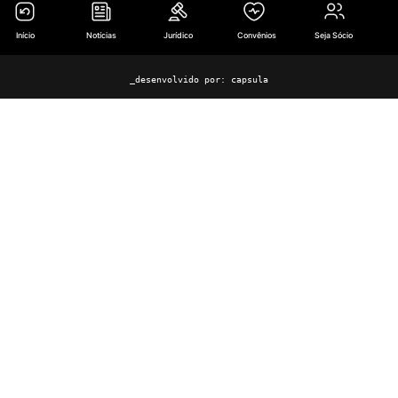
Início
Notícias
Jurídico
Convênios
Seja Sócio
_desenvolvido por:
capsula