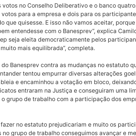
ês votos no Conselho Deliberativo e o banco quat
 votos para a empresa e dois para os participante
udo que quisesse. E isso não vamos aceitar, porq
 bem entendesse com o Banesprev”, explica Camilo
ep seja eleita democraticamente pelos participant
 muito mais equilibrada”, completa.
es do Banesprev contra as mudanças no estatuto 
antander tentou empurrar diversas alterações goel
leia e encaminhou a votação em bloco, deixando
dicatos entraram na Justiça e conseguiram uma li
r o grupo de trabalho com a participação dos em
 fazer no estatuto prejudicariam e muito os parti
s no grupo de trabalho conseguimos avançar e m