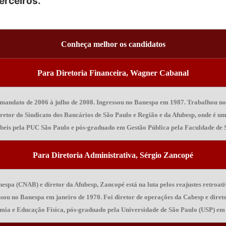
erceiros.
Conheça melhor os candidatos
Para Diretoria Financeira, Wagner Cabanal
u mandato de 2006 à julho de 2008. Ingressou no Banespa em 1987. Trabalhou no
 diretor do Sindicato dos Bancários de São Paulo e Região e da Afubesp, onde 
eis pela PUC São Paulo e pós-graduado em Gestão Pública pela Faculdade de So
Para Diretoria Administrativa, Sérgio Zancopé
spa (CNAB) e diretor da Afubesp, Zancopé está na luta pelos reajustes retroati
sou no Banespa em janeiro de 1970. Foi diretor de operações da Cabesp e direto
ia e Educação Física, pós-graduado pela Universidade de São Paulo (USP) em