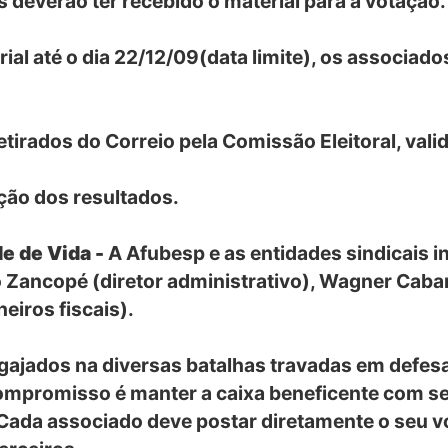
s deverão ter recebido o material para a votação.
erial até o dia 22/12/09(data limite), os associa
etirados do Correio pela Comissão Eleitoral, val
ção dos resultados.
e de Vida -
A Afubesp e as entidades sindicais 
 Zancopé (diretor administrativo), Wagner Caban
eiros fiscais).
gajados na diversas batalhas travadas em defesa
ompromisso é manter a caixa beneficente com s
 Cada associado deve postar diretamente o seu 