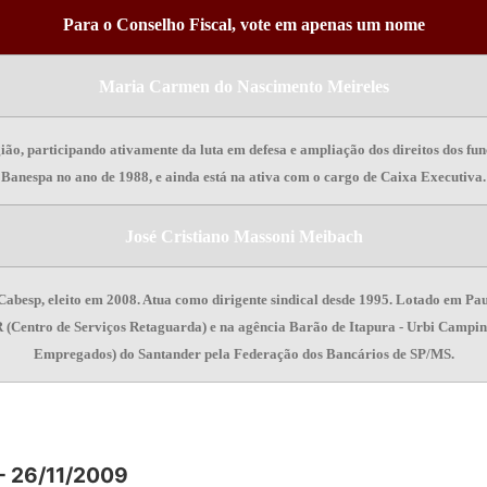
Para o Conselho Fiscal, vote em apenas um nome
Maria Carmen do Nascimento Meireles
ião, participando ativamente da luta em defesa e ampliação dos direitos dos fun
Banespa no ano de 1988, e ainda está na ativa com o cargo de Caixa Executiva
.
José Cristiano Massoni Meibach
Cabesp, eleito em 2008. Atua como dirigente sindical desde 1995. Lotado em Paul
(Centro de Serviços Retaguarda) e na agência Barão de Itapura - Urbi Campin
Empregados) do Santander pela Federação dos Bancários de SP/MS.
- 26/11/2009