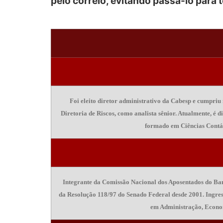
pelo correio, evitando passá-lo para t
Foi eleito diretor administrativo da Cabesp e cumpri
Diretoria de Riscos, como analista sênior. Atualmente, é
formado em Ciências Contáb
Integrante da Comissão Nacional dos Aposentados do Bane
da Resolução 118/97 do Senado Federal desde 2001. Ingres
em Administração, Econom