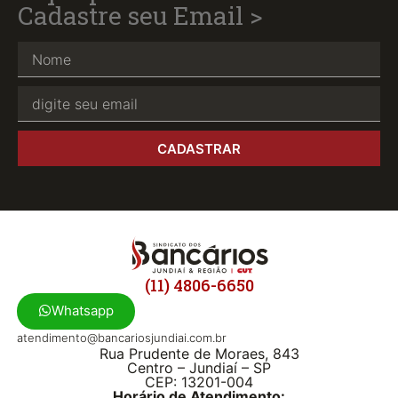
Cadastre seu Email >
CADASTRAR
(11) 4806-6650
Whatsapp
atendimento@bancariosjundiai.com.br
Rua Prudente de Moraes, 843
Centro – Jundiaí – SP
CEP: 13201-004
Horário de Atendimento: