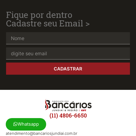
Fique por dentro
Cadastre seu Email >
CADASTRAR
(11) 4806-6650
Whatsapp
atendimento@bancariosjundiai.com.br