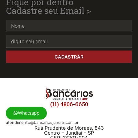
Fique por dentro
Cadastre seu Email >
CADASTRAR
(11) 4806-6650
Whatsapp
atendimento@bancariosjundiai.com.br
Rua Prudente de Moraes, 843
Centro – Jundiaí – SP
CEP: 13201-004