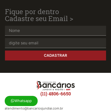
Fique por dentro
Cadastre seu Email >
CADASTRAR
(11) 4806-6650
Whatsapp
atendimento@bancariosjundiai.com.br