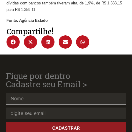
dívidas com bancos também tiveram alta, de 1,9%, de R$ 1.333,15
para R$ 1.359,11.
Fonte: Agência Estado
Compartilhe!
Fique por dentro
Cadastre seu Email >
CADASTRAR