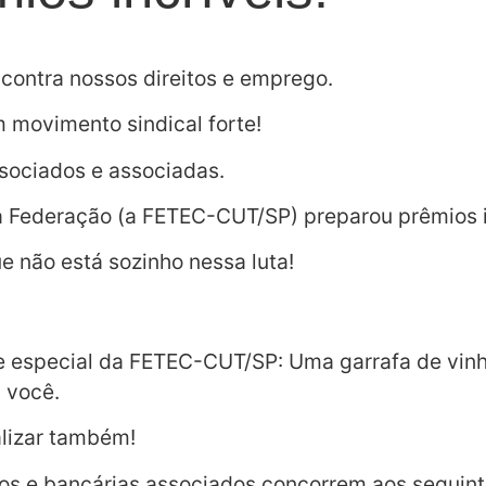
 contra nossos direitos e emprego.
 movimento sindical forte!
ssociados e associadas.
a Federação (
a FETEC-CUT/SP) preparou prêmios i
e não está sozinho nessa luta!
e especial da FETEC-CUT/SP: Uma garrafa de vinho
 você.
alizar também!
rios e bancárias associados concorrem aos seguin