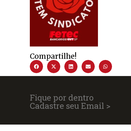
Compartilhe!
Fique por dentro
Cadastre seu Email >