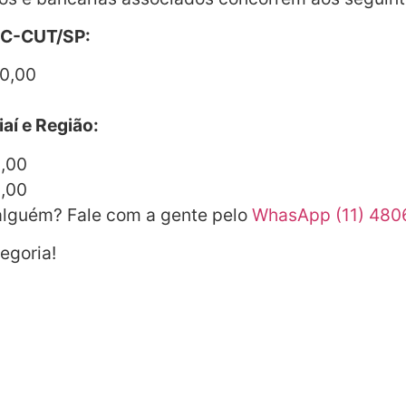
EC-CUT/SP:
00,00
aí e Região:
0,00
0,00
 alguém? Fale com a gente pelo
WhasApp (11) 480
egoria!