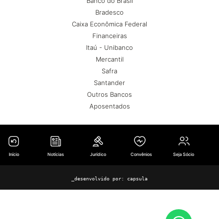
Banco do Brasil
Bradesco
Caixa Econômica Federal
Financeiras
Itaú - Unibanco
Mercantil
Safra
Santander
Outros Bancos
Aposentados
Início
Notícias
Jurídico
Convênios
Seja Sócio
_desenvolvido por:
capsula