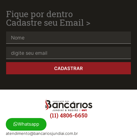
Fique por dentro
Cadastre seu Email >
CADASTRAR
(11) 4806-6650
Whatsapp
atendimento@bancariosjundiai.com.br