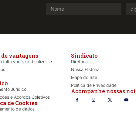
 de vantagens
Sindicato
 falta você, sindicalize-se
Diretoria
ios
Nossa História
Mapa do Site
ico
Política de Privacidade
ento Jurídico
Acompanhe nossas not
ões e Acordos Coletivos
ica de Cookies
iamento de dados