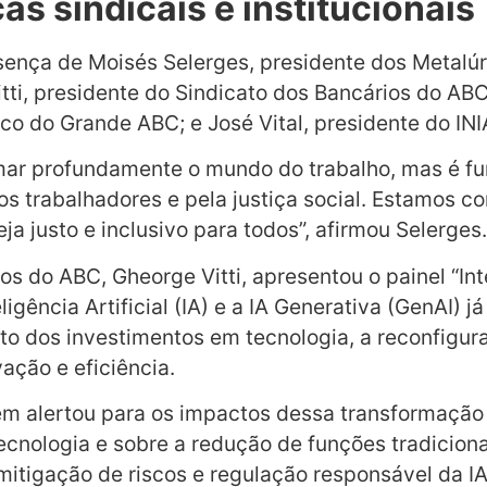
s sindicais e institucionais
ença de Moisés Selerges, presidente dos Metalúr
tti, presidente do Sindicato dos Bancários do ABC
 do Grande ABC; e José Vital, presidente do INIA
formar profundamente o mundo do trabalho, mas é 
dos trabalhadores e pela justiça social. Estamos 
ja justo e inclusivo para todos”, afirmou Selerges.
s do ABC, Gheorge Vitti, apresentou o painel “Inte
igência Artificial (IA) e a IA Generativa (GenAI) 
to dos investimentos em tecnologia, a reconfigur
ação e eficiência.
ém alertou para os impactos dessa transformaçã
nologia e sobre a redução de funções tradicionai
l, mitigação de riscos e regulação responsável da