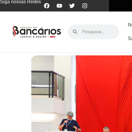
Siga nossas Redes
N
S