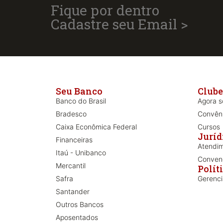
Fique por dentro
Cadastre seu Email >
Seu Banco
Clube
Banco do Brasil
Agora só
Bradesco
Convên
Caixa Econômica Federal
Cursos
Juríd
Financeiras
Atendim
Itaú - Unibanco
Convenç
Mercantil
Polít
Safra
Gerenc
Santander
Outros Bancos
Aposentados