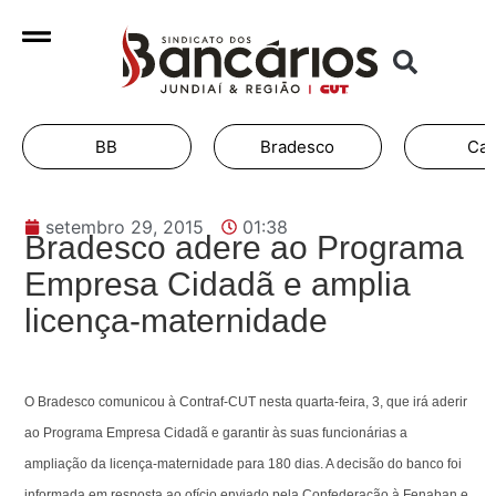
BB
Bradesco
Cai
setembro 29, 2015
01:38
Bradesco adere ao Programa
Empresa Cidadã e amplia
licença-maternidade
O Bradesco comunicou à Contraf-CUT nesta quarta-feira, 3, que irá aderir
ao Programa Empresa Cidadã e garantir às suas funcionárias a
ampliação da licença-maternidade para 180 dias. A decisão do banco foi
informada em resposta ao ofício enviado pela Confederação à Fenaban e