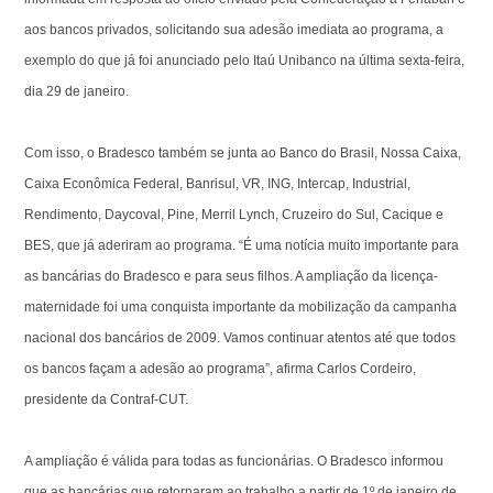
aos bancos privados, solicitando sua adesão imediata ao programa, a
exemplo do que já foi anunciado pelo Itaú Unibanco na última sexta-feira,
dia 29 de janeiro.
Com isso, o Bradesco também se junta ao Banco do Brasil, Nossa Caixa,
Caixa Econômica Federal, Banrisul, VR, ING, Intercap, Industrial,
Rendimento, Daycoval, Pine, Merril Lynch, Cruzeiro do Sul, Cacique e
BES, que já aderiram ao programa. “É uma notícia muito importante para
as bancárias do Bradesco e para seus filhos. A ampliação da licença-
maternidade foi uma conquista importante da mobilização da campanha
nacional dos bancários de 2009. Vamos continuar atentos até que todos
os bancos façam a adesão ao programa”, afirma Carlos Cordeiro,
presidente da Contraf-CUT.
A ampliação é válida para todas as funcionárias. O Bradesco informou
que as bancárias que retornaram ao trabalho a partir de 1º de janeiro de