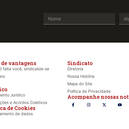
 de vantagens
Sindicato
 falta você, sindicalize-se
Diretoria
ios
Nossa História
Mapa do Site
ico
Política de Privacidade
ento Jurídico
Acompanhe nossas not
ões e Acordos Coletivos
ica de Cookies
iamento de dados