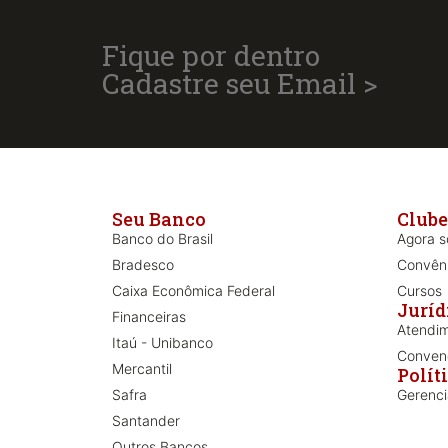
Fique por dentro
Cadastre seu Email >
Seu Banco
Clube
Banco do Brasil
Agora só
Bradesco
Convên
Caixa Econômica Federal
Cursos
Juríd
Financeiras
Atendim
Itaú - Unibanco
Convenç
Mercantil
Polít
Safra
Gerenc
Santander
Outros Bancos