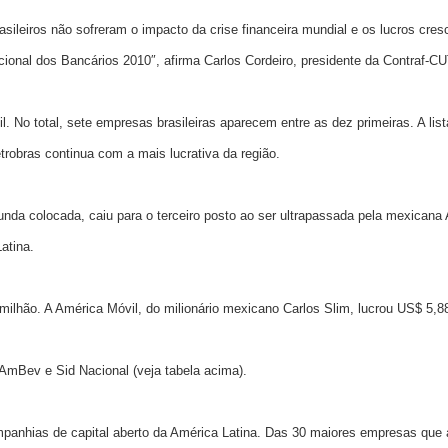
sileiros não sofreram o impacto da crise financeira mundial e os lucros cr
onal dos Bancários 2010″, afirma Carlos Cordeiro, presidente da Contraf-CU
 No total, sete empresas brasileiras aparecem entre as dez primeiras. A li
robras continua com a mais lucrativa da região.
egunda colocada, caiu para o terceiro posto ao ser ultrapassada pela mexican
atina.
milhão. A América Móvil, do milionário mexicano Carlos Slim, lucrou US$ 5,88
 AmBev e Sid Nacional (veja tabela acima).
ompanhias de capital aberto da América Latina. Das 30 maiores empresas que a