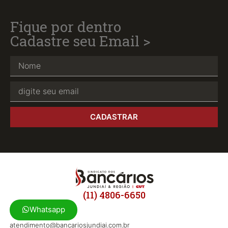
Fique por dentro
Cadastre seu Email >
CADASTRAR
(11) 4806-6650
Whatsapp
atendimento@bancariosjundiai.com.br